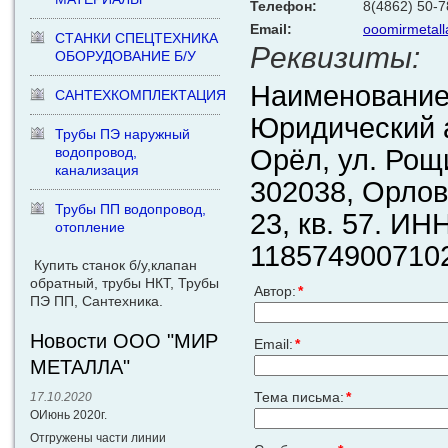
Телефон:
8(4862) 50-7
Email:
ooomirmetall
СТАНКИ СПЕЦТЕХНИКА
Реквизиты:
ОБОРУДОВАНИЕ Б/У
Наименовани
САНТЕХКОМПЛЕКТАЦИЯ
Юридический а
Трубы ПЭ наружный
Орёл, ул. Рощ
водопровод,
канализация
302038, Орловс
Трубы ПП водопровод,
23, кв. 57. И
отопление
1185749007102
Купить станок б/у,клапан
обратный, трубы НКТ, Трубы
Автор:
*
ПЭ ПП, Сантехника.
Новости ООО "МИР
Email:
*
МЕТАЛЛА"
Тема письма:
*
17.10.2020
ОИюнь 2020г.
Отгружены части линии