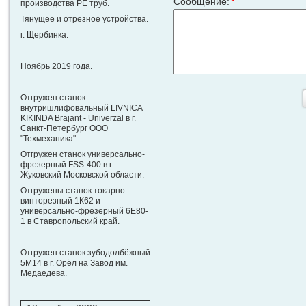
Сообщение:
*
производства PE труб.
Тянущее и отрезное устройства.
г. Щербинка.
Ноябрь 2019 года.
Отгружен станок
внутришлифовальный LIVNICA
KIKINDA Brajant - Univerzal в г.
Санкт-Петербург ООО
"Техмеханика"
Отгружен станок универсально-
фрезерный FSS-400 в г.
Жуковский Московской области.
Отгружены станок токарно-
винторезный 1К62 и
универсально-фрезерный 6Е80-
1 в Ставропольский край.
Отгружен станок зубодолбёжный
5М14 в г. Орёл на Завод им.
Медаедева.