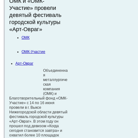
ОМК и «ОМК-
Участие» провели
девятый фестиваль
городской культуры
«Арт-Овраг»
ОМК
ОМК-Участие
Арт-Овраг
Объединенна
я
металлургиче
ская
компания
(ОМК) и
Благотворительный фонд «ОМК-
Участие» с 14 по 16 июня
провели в г. Выксе
Нижегородской области девятый
фестиваль городской культуры
«Арт-Овраг». В этом году он
прошел под девизом «Когда
сегодня становится завтра» и
охватил более 10 площадок